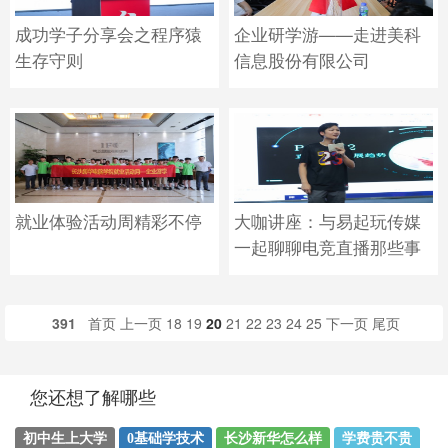
成功学子分享会之程序猿
企业研学游——走进美科
生存守则
信息股份有限公司
就业体验活动周精彩不停
大咖讲座：与易起玩传媒
一起聊聊电竞直播那些事
391
首页
上一页
18
19
20
21
22
23
24
25
下一页
尾页
您还想了解哪些
初中生上大学
0基础学技术
长沙新华怎么样
学费贵不贵