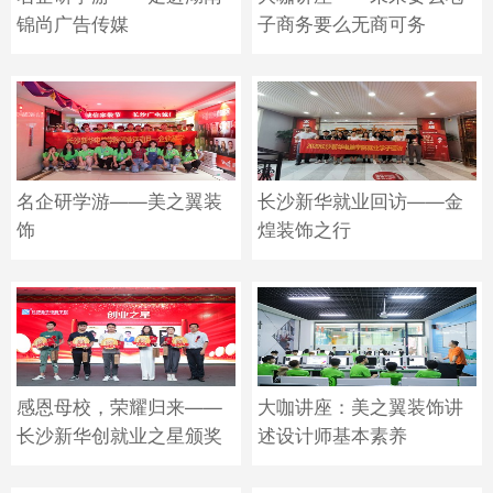
锦尚广告传媒
子商务要么无商可务
名企研学游——美之翼装
长沙新华就业回访——金
饰
煌装饰之行
感恩母校，荣耀归来——
大咖讲座：美之翼装饰讲
长沙新华创就业之星颁奖
述设计师基本素养
典礼盛大举行