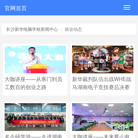
官网首页
Toggl
navig
长沙新华电脑学校新闻中心
就业动态
大咖讲座——从寒门到员
新华裁判队伍出战WHE战
工数百的创业之路
马湖南电子竞技赛总决赛
名企研学游——走进湖南
大咖讲座——未来要么电