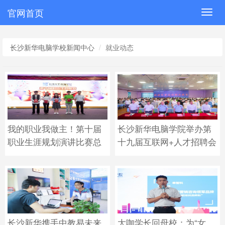
官网首页
Toggl
navig
长沙新华电脑学校新闻中心
就业动态
我的职业我做主！第十届
长沙新华电脑学院举办第
职业生涯规划演讲比赛总
十九届互联网+人才招聘会
决赛成功举行
长沙新华携手中教易未来
大咖学长回母校：为“女