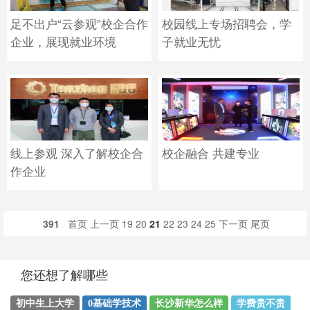
足不出户“云参观”校企合作
校园线上专场招聘会，学
企业，展现就业环境
子就业无忧
线上参观 深入了解校企合
校企融合 共建专业
作企业
391
首页
上一页
19
20
21
22
23
24
25
下一页
尾页
您还想了解哪些
初中生上大学
0基础学技术
长沙新华怎么样
学费贵不贵